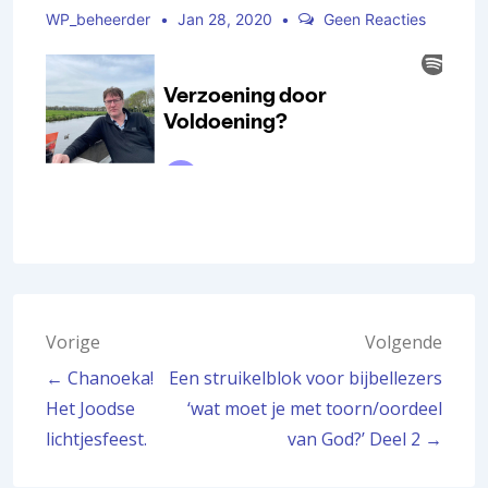
WP_beheerder
Jan 28, 2020
Geen Reacties
Bericht
Vorige
Volgende
← Chanoeka!
Een struikelblok voor bijbellezers
navigatie
Het Joodse
‘wat moet je met toorn/oordeel
lichtjesfeest.
van God?’ Deel 2 →