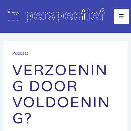
↓
Doorgaan
Men
naar
hoofdinhoud
Podcast
VERZOENIN
G DOOR
VOLDOENIN
G?