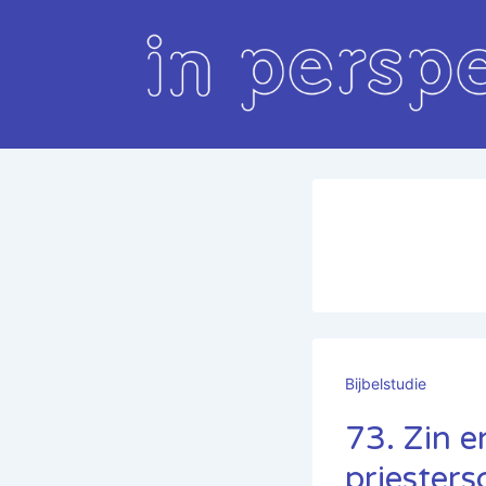
↓
Doorgaan
naar
hoofdinhoud
Bijbelstudie
73. Zin e
priesters