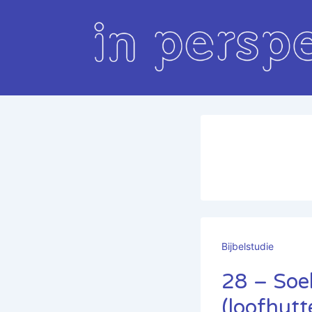
↓
Doorgaan
naar
hoofdinhoud
Bijbelstudie
28 – Soe
(loofhutt