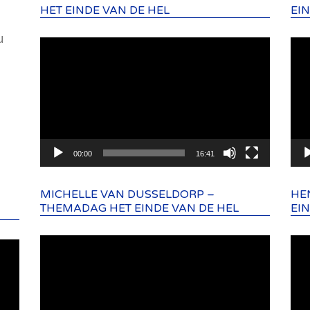
HET EINDE VAN DE HEL
EI
u
Videospeler
Vid
00:00
16:41
MICHELLE VAN DUSSELDORP –
HE
THEMADAG HET EINDE VAN DE HEL
EI
Videospeler
Vid