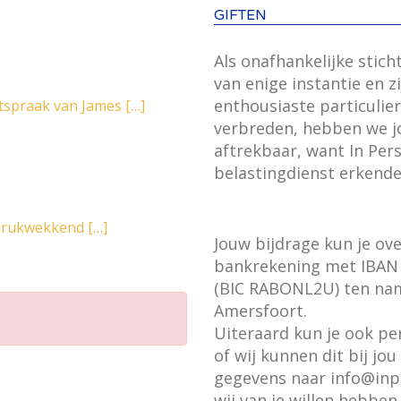
GIFTEN
Als onafhankelijke stic
van enige instantie en z
enthousiaste particulie
itspraak van James
[…]
verbreden, hebben we jou
aftrekbaar, want In Pers
belastingdienst erkende
indrukwekkend
[…]
Jouw bijdrage kun je o
bankrekening met IBA
(BIC RABONL2U) ten name
Amersfoort.
Uiteraard kun je ook p
of wij kunnen dit bij jou
gegevens naar info@inp
wij van je willen hebben