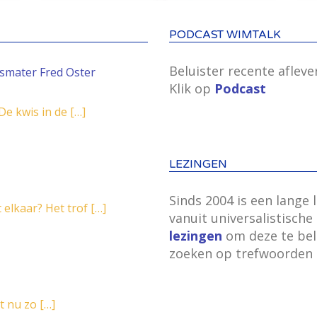
PODCAST WIMTALK
Beluister recente aflev
ismater Fred Oster
Klik op
Podcast
 De kwis in de
[…]
LEZINGEN
Sinds 2004 is een lange l
elkaar? Het trof
[…]
vanuit universalistische
lezingen
om deze te belu
zoeken op trefwoorden als
t nu zo
[…]