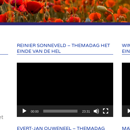
REINIER SONNEVELD – THEMADAG HET
WI
EINDE VAN DE HEL
EI
Videospeler
Vid
00:00
23:31
et
EVERT-JAN OUWENEEL – THEMADAG
MA