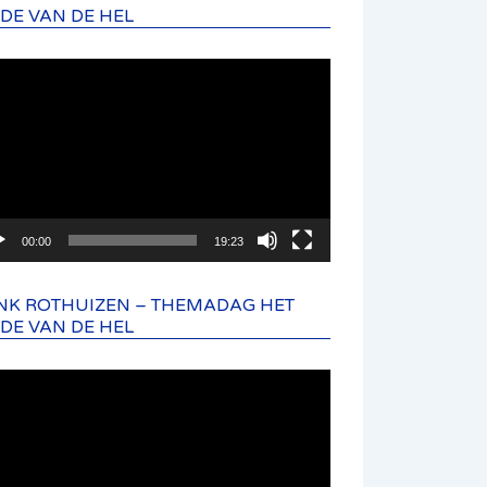
NDE VAN DE HEL
eospeler
00:00
19:23
NK ROTHUIZEN – THEMADAG HET
NDE VAN DE HEL
eospeler