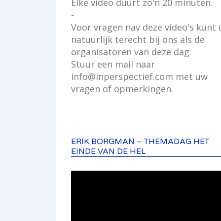
Elke video duurt zo'n 20 minuten.
-
Voor vragen nav deze video's kunt 
natuurlijk terecht bij ons als de
organisatoren van deze dag.
Stuur een mail naar
info@inperspectief.com met uw
vragen of opmerkingen.
ERIK BORGMAN – THEMADAG HET
EINDE VAN DE HEL
Videospeler