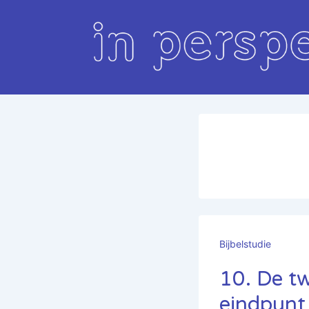
↓
Doorgaan
naar
hoofdinhoud
Bijbelstudie
10. De t
eindpunt