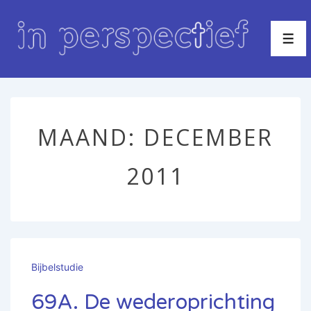
↓
Doorgaan
Men
naar
hoofdinhoud
MAAND:
DECEMBER
2011
Bijbelstudie
69A. De wederoprichting