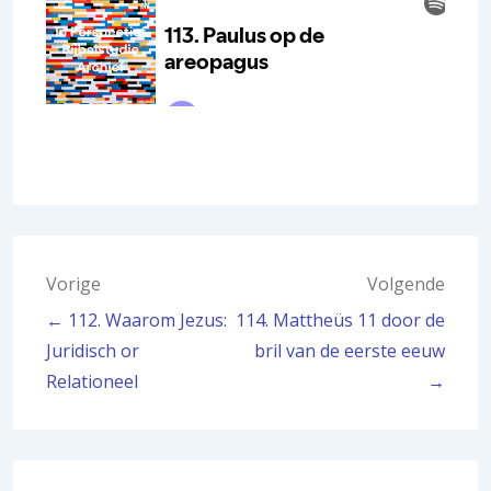
Bericht
Vorige
Volgende
← 112. Waarom Jezus:
114. Mattheüs 11 door de
navigatie
Juridisch or
bril van de eerste eeuw
Relationeel
→