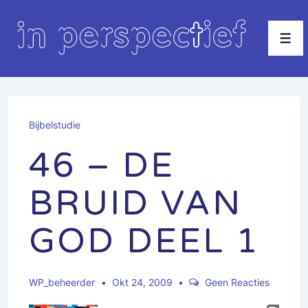
↓
Doorgaan
Men
naar
hoofdinhoud
Bijbelstudie
46 – DE
BRUID VAN
GOD DEEL 1
WP_beheerder
Okt 24, 2009
Geen Reacties