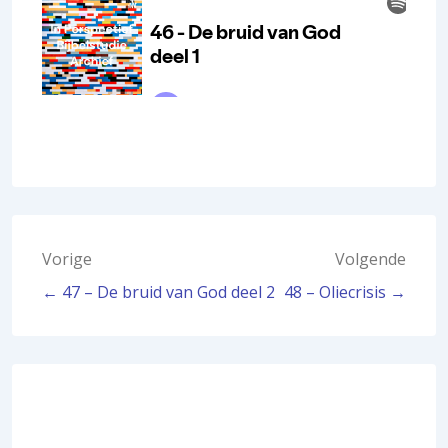
Bericht
Vorige
Volgende
← 47 – De bruid van God deel 2
48 – Oliecrisis →
navigatie