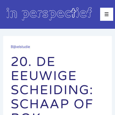
↓
Doorgaan
Men
naar
hoofdinhoud
Bijbelstudie
20. DE
EEUWIGE
SCHEIDING:
SCHAAP OF