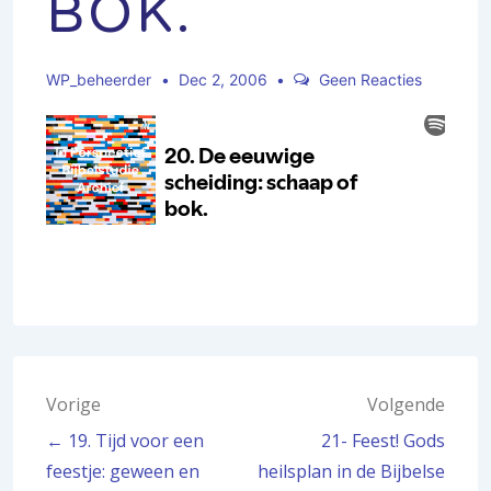
BOK.
WP_beheerder
Dec 2, 2006
Geen Reacties
Bericht
Vorige
Volgende
← 19. Tijd voor een
21- Feest! Gods
navigatie
feestje: geween en
heilsplan in de Bijbelse