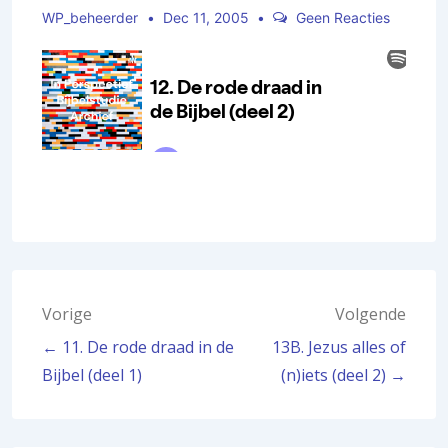
WP_beheerder
Dec 11, 2005
Geen Reacties
Bericht
Vorige
Volgende
← 11. De rode draad in de
13B. Jezus alles of
navigatie
Bijbel (deel 1)
(n)iets (deel 2) →