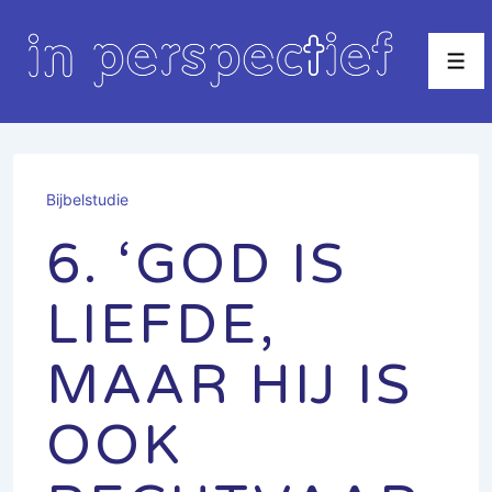
↓
Doorgaan
Men
naar
hoofdinhoud
Bijbelstudie
6. ‘GOD IS
LIEFDE,
MAAR HIJ IS
OOK