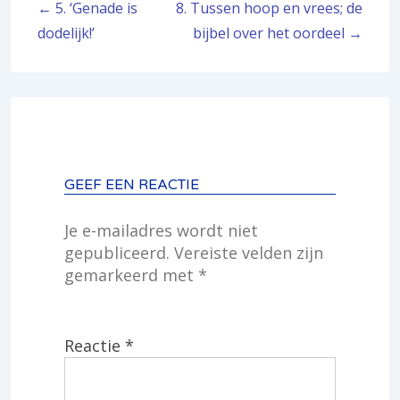
← 5. ‘Genade is
8. Tussen hoop en vrees; de
navigatie
dodelijk!’
bijbel over het oordeel →
GEEF EEN REACTIE
Je e-mailadres wordt niet
gepubliceerd.
Vereiste velden zijn
gemarkeerd met
*
Reactie
*