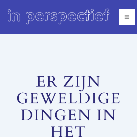
↓
Doorgaan
Men
naar
hoofdinhoud
ER ZIJN
GEWELDIGE
DINGEN IN
HET